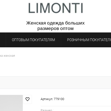
Женская одежда бол
ьш
их
р
азмеров
опто
м
ОПТОВЫМ ПОКУПАТЕЛЯМ
РОЗНИЧНЫМ ПОКУПАТЕЛ
ка женская
Артикул:
779100
Размер :