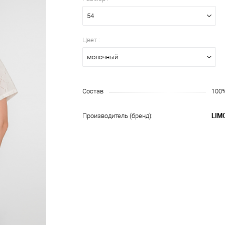
54
Цвет :
молочный
Состав
100
LIM
Производитель (бренд):