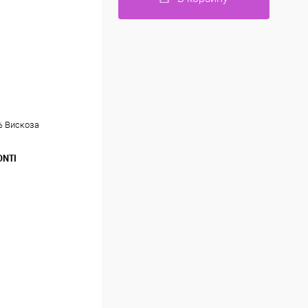
% Вискоза
ONTI