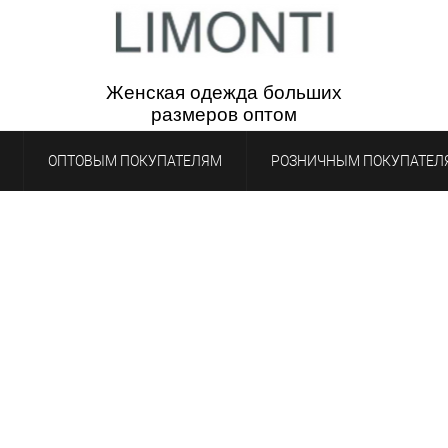
Женская одежда бол
ьш
их
р
азмеров
опто
м
ОПТОВЫМ ПОКУПАТЕЛЯМ
РОЗНИЧНЫМ ПОКУПАТЕЛ