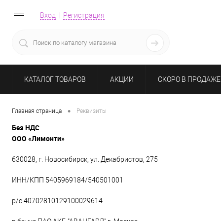
Вход
Регистрация
КАТАЛОГ ТОВАРОВ
АКЦИИ
СКОРО В ПРОДАЖЕ
•
Главная страница
Реквизиты
Без НДС
ООО «Лимонти»
630028, г. Новосибирск, ул. Декабристов, 275
ИНН/КПП 5405969184/540501001
р/с 40702810129100029614