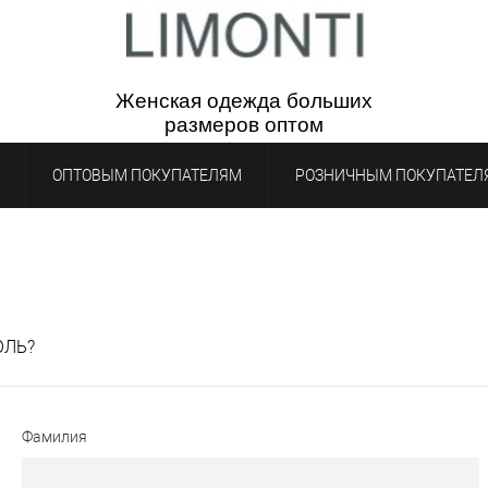
Женская одежда бол
ьш
их
р
азмеров
опто
м
ОПТОВЫМ ПОКУПАТЕЛЯМ
РОЗНИЧНЫМ ПОКУПАТЕЛ
ОЛЬ?
Фамилия